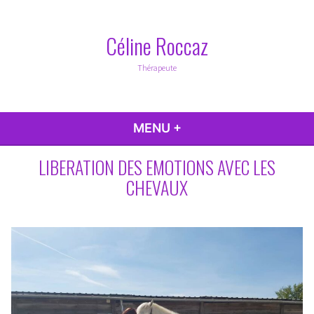
Accéder
au
Céline Roccaz
contenu
Thérapeute
MENU
+
DÉPLIÉ
RÉDUIT
LIBERATION DES EMOTIONS AVEC LES
CHEVAUX